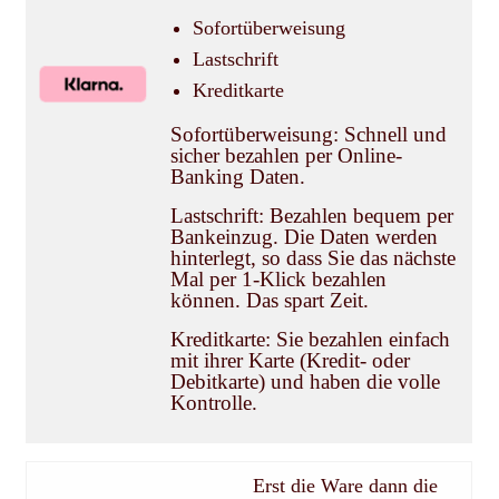
Sofortüberweisung
Lastschrift
Kreditkarte
Sofortüberweisung: Schnell und
sicher bezahlen per Online-
Banking Daten.
Lastschrift: Bezahlen bequem per
Bankeinzug. Die Daten werden
hinterlegt, so dass Sie das nächste
Mal per 1-Klick bezahlen
können. Das spart Zeit.
Kreditkarte: Sie bezahlen einfach
mit ihrer Karte (Kredit- oder
Debitkarte) und haben die volle
Kontrolle.
Erst die Ware dann die