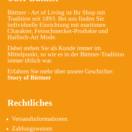
Büttner - Art of Living ist Ihr Shop mit
Tradition seit 1893. Bei uns finden Sie
individuelle Einrichtung mit maritimen
Charakter, Feinschmecker-Produkte und
Haifisch-Art Mode.
Dabei stehen Sie als Kunde immer im
Mittelpunkt, so wie es in der Büttner-Tradition
immer üblich war.
Erfahren Sie mehr über unsere Geschichte:
Story of Büttner
Rechtliches
Versandinformationen
Zahlungsweisen