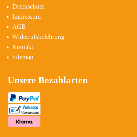
Datenschutz
Impressum
AGB
Widerrufsbelehrung
Kontakt
Sitemap
Unsere Bezahlarten