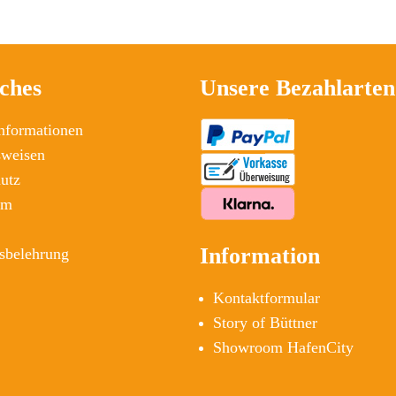
iches
Unsere Bezahlarten
nformationen
sweisen
utz
um
Information
sbelehrung
Kontaktformular
Story of Büttner
Showroom HafenCity