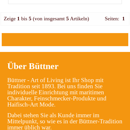
Zeige
1
bis
5
(von insgesamt
5
Artikeln)
Seiten:
1
Über Büttner
Büttner - Art of Living ist Ihr Shop mit
Tradition seit 1893. Bei uns finden Sie
individuelle Einrichtung mit maritimen
Charakter, Feinschmecker-Produkte und
Haifisch-Art Mode.
Dabei stehen Sie als Kunde immer im
Mittelpunkt, so wie es in der Büttner-Tradition
immer üblich war.