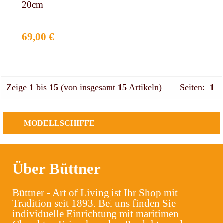
20cm
69,00 €
Zeige
1
bis
15
(von insgesamt
15
Artikeln)
Seiten:
1
MODELLSCHIFFE
Über Büttner
Büttner - Art of Living ist Ihr Shop mit
Tradition seit 1893. Bei uns finden Sie
individuelle Einrichtung mit maritimen